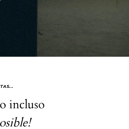
AS...
o incluso
posible!