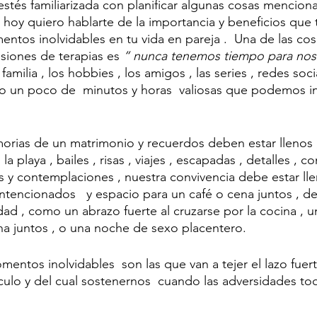
estés familiarizada con planificar algunas cosas mencion
 hoy quiero hablarte de la importancia y beneficios que t
entos inolvidables en tu vida en pareja .  Una de las co
siones de terapias es
 “ nunca tenemos tiempo para noso
a familia , los hobbies , los amigos , las series , redes soci
 un poco de  minutos y horas  valiosas que podemos inv
orias de un matrimonio y recuerdos deben estar llenos 
la playa , bailes , risas , viajes , escapadas , detalles , c
s y contemplaciones , nuestra convivencia debe estar lle
tencionados   y espacio para un café o cena juntos , de
d , como un abrazo fuerte al cruzarse por la cocina , u
ha juntos , o una noche de sexo placentero.
entos inolvidables  son las que van a tejer el lazo fuer
ínculo y del cual sostenernos  cuando las adversidades to