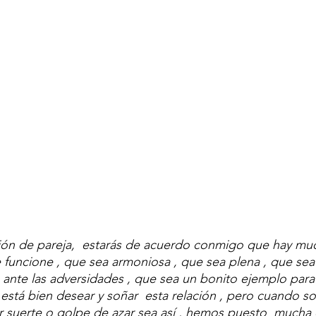
ción de pareja,  estarás de acuerdo conmigo que hay mu
e funcione , que sea armoniosa , que sea plena , que sea
 ante las adversidades , que sea un bonito ejemplo para t
 está bien desear y soñar  esta relación , pero cuando s
 suerte o golpe de azar sea así , hemos puesto  mucha 