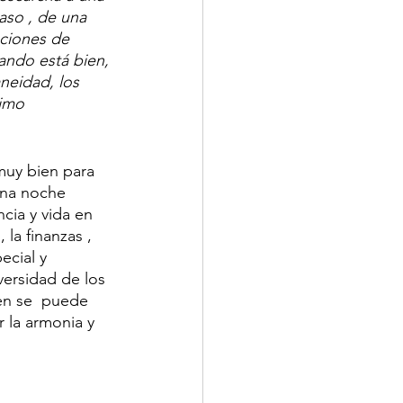
aso , de una 
aciones de 
ando está bien, 
neidad, los 
imo  
 muy bien para 
una noche 
cia y vida en 
 la finanzas , 
ecial y 
versidad de los 
ien se  puede  
 la armonia y 