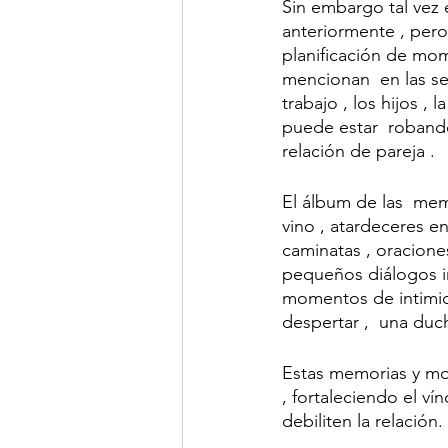
Sin embargo tal vez 
anteriormente , pero
planificación de mom
mencionan  en las se
trabajo , los hijos , l
puede estar  robando
relación de pareja .
El álbum de las  mem
vino , atardeceres en 
caminatas , oracione
pequeños diálogos in
momentos de intimida
despertar ,  una duc
Estas memorias y mom
, fortaleciendo el v
debiliten la relación. 