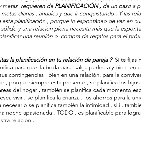
 y metas  requieren de 
PLANIFICACIÓN , 
de un paso a p
metas diarias , anuales y que ir conquistando . Y las rel
 esta planificación , porque lo espontáneo de vez en cu
sólido y una relación plena necesita más que la esponta
 planificar una reunión o  compra de regalos para el próx
as la planificación en tu relación de pareja ? 
 Si te fijas
nifica para que  la boda para  salga perfecta y bien  en 
sus contingencias , bien en una relación, para la conviven
e , porque siempre esta presente , se planifica los hijos ,
tareas del hogar , también se planifica cada momento esp
a vivir , se planifica la crianza , los ahorros para la uni
ra necesario se planifica también la intimidad , siii , tamb
una noche apasionada , TODO , es planificable para lograr
tra relacion .