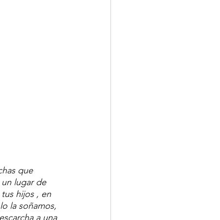
chas que 
 un lugar de 
us hijos , en 
olo la soñamos, 
escarcha a una 