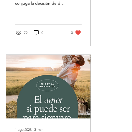
conjuga la decisión de dos
personas de ser pareja,
una nueva relación nace,
crece ,...
79
0
3
1 ago 2023
∙
3
min