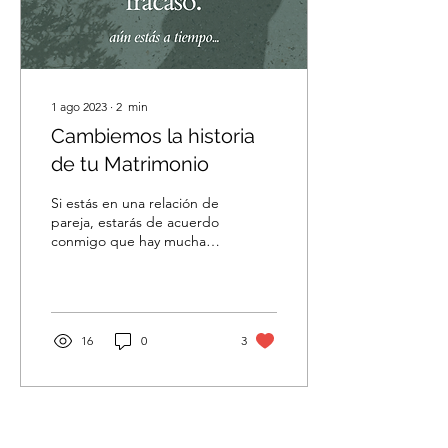
1 ago 2023
∙
2
min
Cambiemos la historia
de tu Matrimonio
Si estás en una relación de
pareja, estarás de acuerdo
conmigo que hay muchas
que deseas por ella , que
funcione , que sea
armoniosa ,...
16
0
3