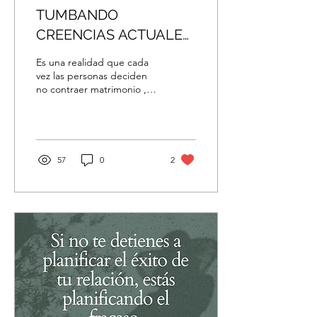
TUMBANDO
CREENCIAS ACTUALES
SOBRE EL
Es una realidad que cada
MATRIMONIO
vez las personas deciden
no contraer matrimonio ,
expresiones como “yo no
creo en el matrimonio”, “
eso solo es...
57
0
2