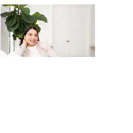
SESIÓN EXPLORATORIA
Nadie
va a la escuela a
aprender a SER PAREJA, pero
sí que puedes elegir AHORA
un camino diferente...